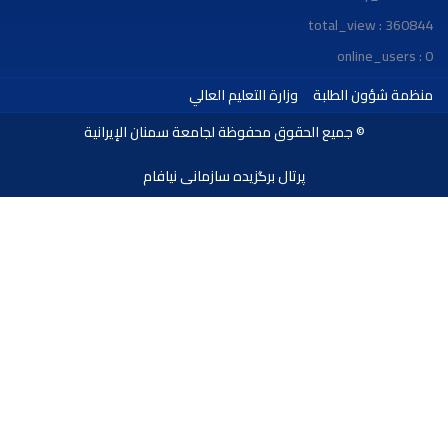
total_vie
onlin
 الطلبة
وزارة التعليم العالي
© جميع الحقوق محفوظة لجامعة سمنان الإيرانية
پرتال برگزیده سازمانی نیافام