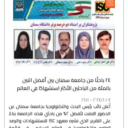
٢٤ باحثًا من جامعة سمنان بين أفضل اثنين
بالمئة من الباحثين الأكثر استشهادًا في العالم
٢٠٢٤/١٠/٠٤ - ١٦:١١
أعلن نائب رئيس البحث والتكنولوجيا بجامعة سمنان عن
الحضور اللافت لأفضل ٢% من باحثي هذه الجامعة بناءً
على التقرير الذي نشره معهد ISC للاستشهادات والرصد
للعلوم والتكنولوجيا في العالم الإسلامي في قائمة