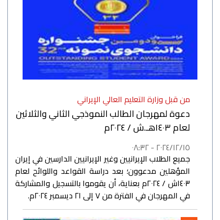
من قبل وزارة التعليم العالي الإيراني
دعوة لمهرجان الطالب النموذجي الثاني والثلاثين
لعام ١٤٠٣هـ.ش / ٢٠٢٤م
٢٠٢٤/١٢/١٥ - ٠٨:٣٢
جميع الطلاب الإيرانيين وغير الإيرانيين الدارسين في إيران
المؤهلين مدعوون؛ بعد دراسة القواعد واللوائح لعام
١٤٠٣ش / ٢٠٢٤م بعناية، أن يقوموا بالتسجيل والمشاركة
في المهرجان في الفترة من ٧ إلى ٢١ ديسمبر ٢٠٢٤م.