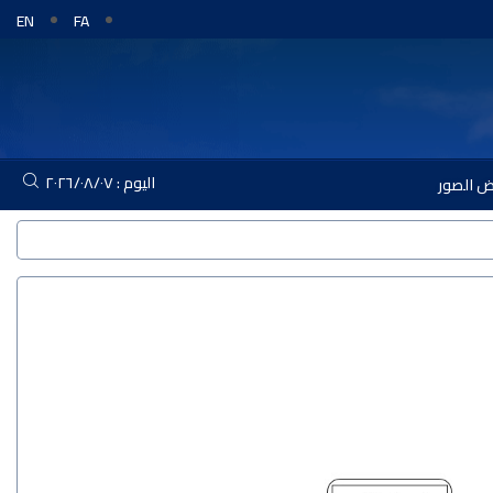
EN
FA
اليوم : ٢٠٢٦/٠٨/٠٧
 الصور