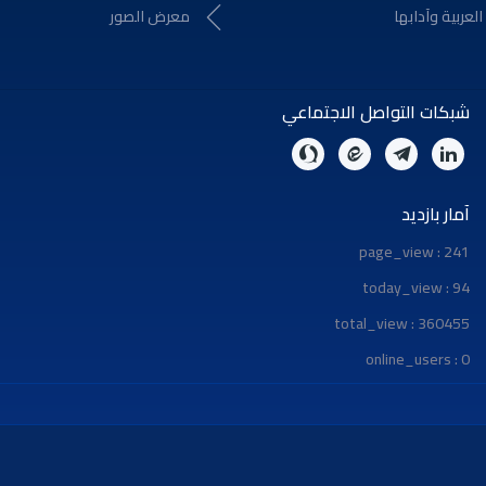
لعربية وآدابها
معرض الصور
شبكات التواصل الاجتماعي
آمار بازدید
page_view : 241
today_view : 94
total_view : 360455
online_users : 0